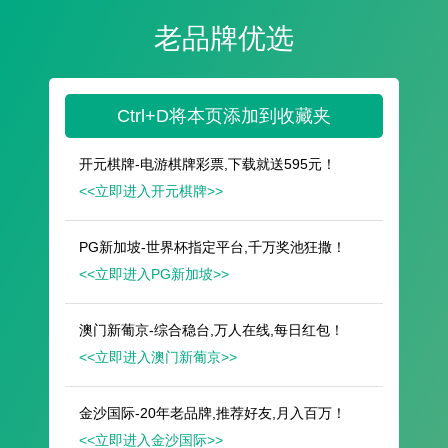
遥想公瑾当年，小乔初嫁了，雄姿英发。
羽扇纶巾，谈笑间，樯橹灰飞烟灭。
故国神游，多情应笑我，早生华发。
人生如梦，一尊还酹江月。